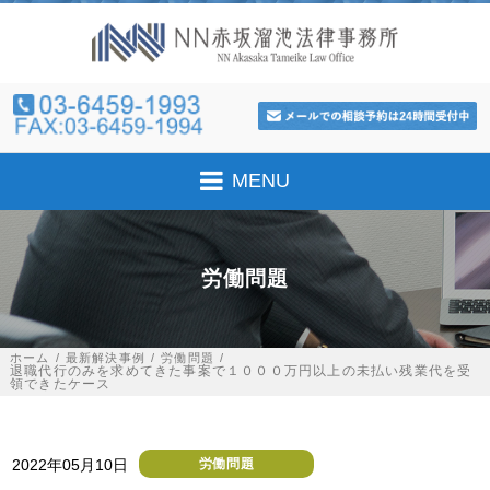
MENU
労働問題
ホーム
最新解決事例
労働問題
退職代行のみを求めてきた事案で１０００万円以上の未払い残業代を受
領できたケース
2022年05月10日
労働問題